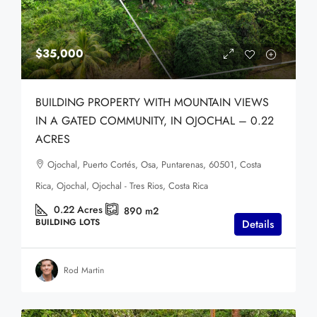
$35,000
BUILDING PROPERTY WITH MOUNTAIN VIEWS
IN A GATED COMMUNITY, IN OJOCHAL – 0.22
ACRES
Ojochal, Puerto Cortés, Osa, Puntarenas, 60501, Costa
Rica, Ojochal, Ojochal - Tres Rios, Costa Rica
0.22
Acres
890
m2
BUILDING LOTS
Details
Rod Martin