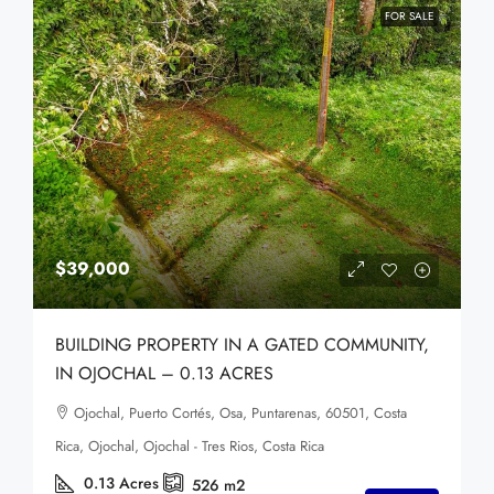
FOR SALE
$39,000
BUILDING PROPERTY IN A GATED COMMUNITY,
IN OJOCHAL – 0.13 ACRES
Ojochal, Puerto Cortés, Osa, Puntarenas, 60501, Costa
Rica, Ojochal, Ojochal - Tres Rios, Costa Rica
0.13
Acres
526
m2