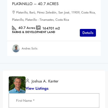
PLATANILLO – 40.7 ACRES
Platanillo, Barú, Pérez Zeledón, San José, 11909, Costa Rica,
Platanillo, Platanillo - Tinamastes, Costa Rica
40.7
Acres
164701
m2
FARMS & DEVELOPMENT LAND
Details
Andres Solis
Joshua A. Kanter
View Listings