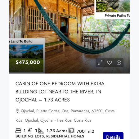
$475,000
CABIN OF ONE BEDROOM WITH EXTRA
BUILDING LOT NEAR TO THE RIVER, IN
OJOCHAL – 1.73 ACRES
Ojochal, Puerto Cortés, Osa, Puntarenas, 60501, Costa
Rica, Ojochal, Ojochal - Tres Rios, Costa Rica
1
1
1.73
Acres
7001
m2
BUILDING LOTS, RESIDENTIAL HOMES
Details