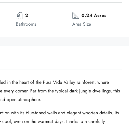
2
0.24 Acres
Bathrooms
Area Size
d in the heart of the Pura Vida Valley rainforest, where
every corner. Far from the typical dark jungle dwellings, this
, and open atmosphere.
tion with its blue-toned walls and elegant wooden details. Its
ly cool, even on the warmest days, thanks to a carefully