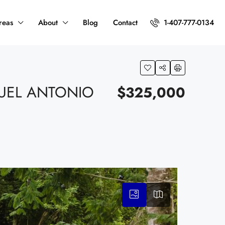
reas
About
Blog
Contact
1-407-777-0134
UEL ANTONIO
$325,000