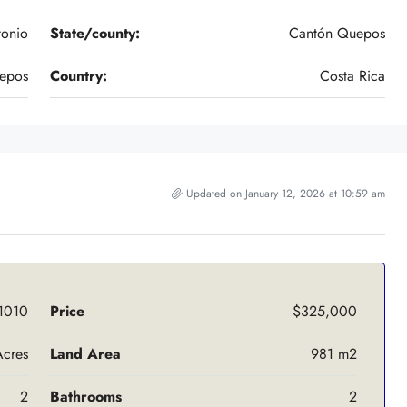
onio
State/county:
Cantón Quepos
uepos
Country:
Costa Rica
Updated on January 12, 2026 at 10:59 am
1010
Price
$325,000
Acres
Land Area
981 m2
2
Bathrooms
2