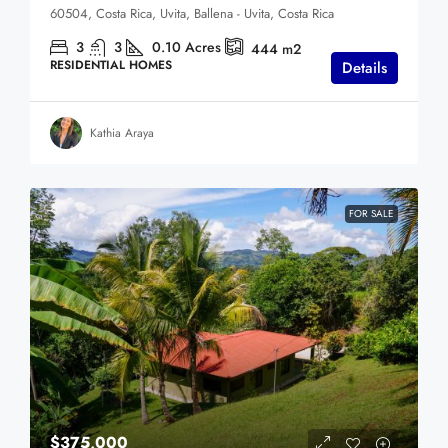
60504, Costa Rica, Uvita, Ballena - Uvita, Costa Rica
3
3
0.10
Acres
444
m2
RESIDENTIAL HOMES
Details
Kathia Araya
FOR SALE
$375,000