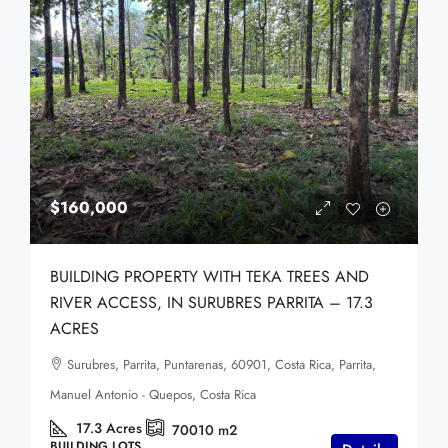
$160,000
BUILDING PROPERTY WITH TEKA TREES AND
RIVER ACCESS, IN SURUBRES PARRITA – 17.3
ACRES
Surubres, Parrita, Puntarenas, 60901, Costa Rica, Parrita,
Manuel Antonio - Quepos, Costa Rica
17.3
Acres
70010
m2
BUILDING LOTS