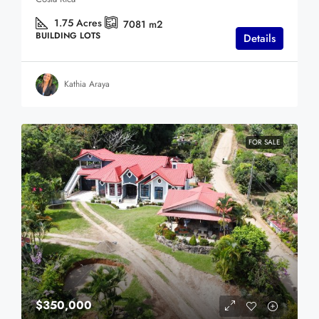
1.75
Acres
7081
m2
BUILDING LOTS
Details
Kathia Araya
FOR SALE
$350,000