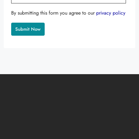
Alternative:
Instagram
Facebook
YouTube
CR 011+506-8703-1130
US 1-407-777-0134