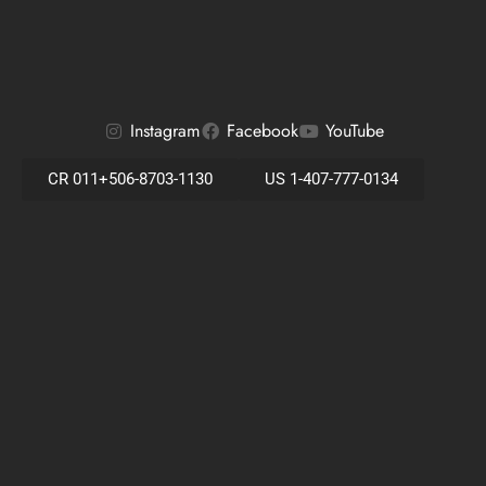
Listings
All Properties
Residential Homes
Condos / Villas
Building Lots
Farms & Development Land
Commercial Properties / Hotels
Vacation / Long-Term Rentals
Areas
Dominical – Escaleras – Lagunas
Ballena – Uvita