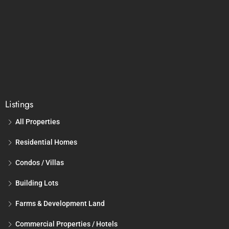
Ojochal – Tres Rios
Platanillo – Tinamastes
Hatillo – Matapalo
Manuel Antonio – Quepos
San Isidro – Perez Zeledon
Osa – Pavones
Copyright © Dominical Property