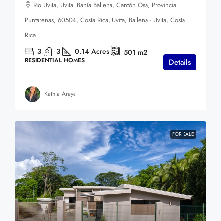
Rio Uvita, Uvita, Bahía Ballena, Cantón Osa, Provincia
Puntarenas, 60504, Costa Rica, Uvita, Ballena - Uvita, Costa
Rica
3
3
0.14
Acres
501
m2
RESIDENTIAL HOMES
Details
Kathia Araya
FOR SALE