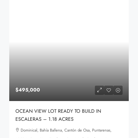
$495,000
OCEAN VIEW LOT READY TO BUILD IN
ESCALERAS – 1.18 ACRES
Dominical, Bahía Ballena, Cantón de Osa, Puntarenas,
60504, Costa Rica, Escaleras, Dominical - Escaleras - Lagunas,
Costa Rica
1.18
Acres
4,761
m2
BUILDING LOTS
Details