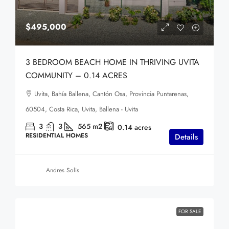
$495,000
3 BEDROOM BEACH HOME IN THRIVING UVITA
COMMUNITY – 0.14 ACRES
Uvita, Bahía Ballena, Cantón Osa, Provincia Puntarenas,
60504, Costa Rica, Uvita, Ballena - Uvita
3
3
565
m2
0.14
acres
RESIDENTIAL HOMES
Details
Andres Solis
FOR SALE