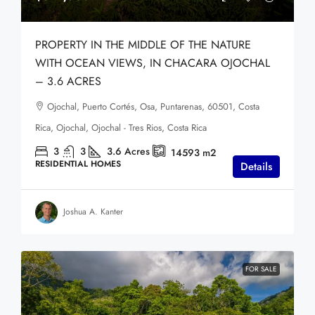
PROPERTY IN THE MIDDLE OF THE NATURE
WITH OCEAN VIEWS, IN CHACARA OJOCHAL
– 3.6 ACRES
Ojochal, Puerto Cortés, Osa, Puntarenas, 60501, Costa
Rica, Ojochal, Ojochal - Tres Rios, Costa Rica
3
3
3.6
Acres
14593
m2
RESIDENTIAL HOMES
Details
Joshua A. Kanter
FOR SALE