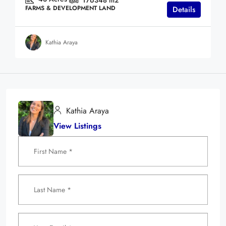
176348
m2
FARMS & DEVELOPMENT LAND
Details
Kathia Araya
Kathia Araya
View Listings