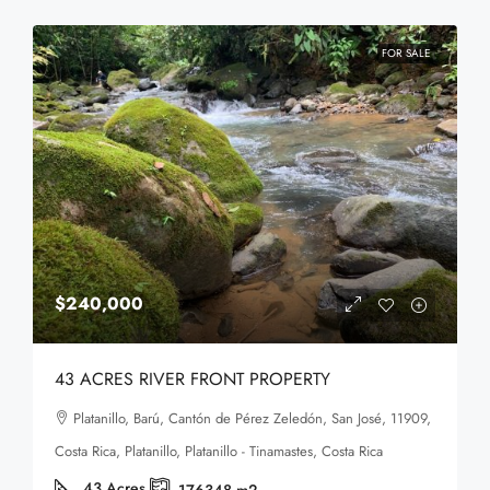
FOR SALE
$240,000
43 ACRES RIVER FRONT PROPERTY
Platanillo, Barú, Cantón de Pérez Zeledón, San José, 11909,
Costa Rica, Platanillo, Platanillo - Tinamastes, Costa Rica
43
Acres