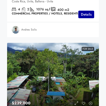
Costa Rica, Uvita, Ballena - Uvita
4
2
1076
sq.f
400
m2
COMMERCIAL PROPERTIES / HOTELS, RESIDENTIAL HOMES
Details
Andres Solis
FOR SALE
$239,000