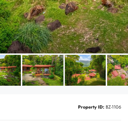
Property ID:
BZ-1106