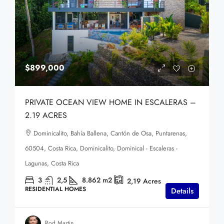
$899,000
PRIVATE OCEAN VIEW HOME IN ESCALERAS –
2.19 ACRES
Dominicalito, Bahía Ballena, Cantón de Osa, Puntarenas,
60504, Costa Rica, Dominicalito, Dominical - Escaleras -
Lagunas, Costa Rica
3
2,5
8.862
m2
2,19
Acres
RESIDENTIAL HOMES
Details
Rod Martin