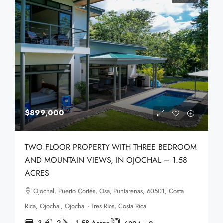
$899,000
TWO FLOOR PROPERTY WITH THREE BEDROOM
AND MOUNTAIN VIEWS, IN OJOCHAL – 1.58
ACRES
Ojochal, Puerto Cortés, Osa, Puntarenas, 60501, Costa
Rica, Ojochal, Ojochal - Tres Rios, Costa Rica
3
2
1.58
Acres